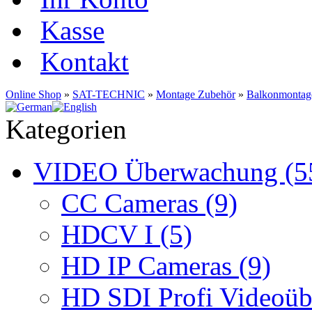
Kasse
Kontakt
Online Shop
»
SAT-TECHNIC
»
Montage Zubehör
»
Balkonmontag
Kategorien
VIDEO Überwachung (5
CC Cameras (9)
HDCV I (5)
HD IP Cameras (9)
HD SDI Profi Videoüb