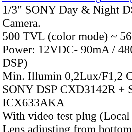
1/3" SONY Day & Night 
Camera.
500 TVL (color mode) ~ 5
Power: 12VDC- 90mA / 480
DSP)
Min. Illumin 0,2Lux/F1,2 
SONY DSP CXD3142R + S
ICX633AKA
With video test plug (Local
Lens adjusting from bottom