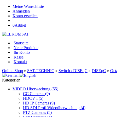
Meine Wunschliste
Anmelden
Konto erstellen
0
Artikel
Startseite
Neue Produkte
Ihr Konto
Kasse
Kontakt
Online Shop
»
SAT-TECHNIC
»
Switch / DISEqC
»
DISEqC
»
Oct
Kategorien
VIDEO Überwachung (55)
CC Cameras (9)
HDCV I (5)
HD IP Cameras (9)
HD SDI Profi Videoüberwachung (4)
PTZ Cameras (5)