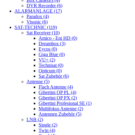
Box Camera's (4)
DVR Recorder (6)
ALARMANLAGE (17)
Paradox (4)
Visonic (6)
SAT-TECHNIC (119)
Sat Receiver (10)
Amico - Eni HD (0)
Dreambox (3)
Eycos (0)
Giga Blue (0)
VU+ (2)
Technisat (0)
Opticum (0)
Sat Zubehör (6)
Antenne (5)
Flach Antenne (4)
Gibertini OP PL (4)
Gibertini OP PX (2)
Gibertini Profesional SE (1)
Multifokus Antenne (2)
Antennen Zubehör (5)
LNB (2)
Single (2)
Twin (4)