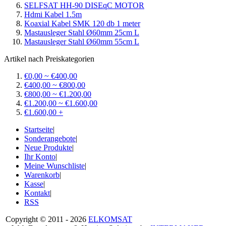
SELFSAT HH-90 DISEqC MOTOR
Hdmi Kabel 1.5m
Koaxial Kabel SMK 120 db 1 meter
Mastausleger Stahl Ø60mm 25cm L
Mastausleger Stahl Ø60mm 55cm L
Artikel nach Preiskategorien
€0,00 ~ €400,00
€400,00 ~ €800,00
€800,00 ~ €1.200,00
€1.200,00 ~ €1.600,00
€1.600,00 +
Startseite
|
Sonderangebote
|
Neue Produkte
|
Ihr Konto
|
Meine Wunschliste
|
Warenkorb
|
Kasse
|
Kontakt
|
RSS
Copyright © 2011 - 2026
ELKOMSAT