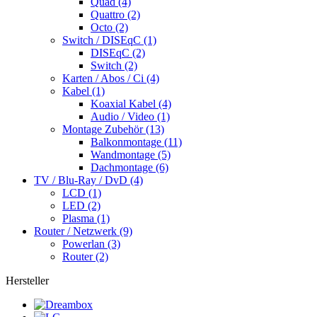
Quad (4)
Quattro (2)
Octo (2)
Switch / DISEqC (1)
DISEqC (2)
Switch (2)
Karten / Abos / Ci (4)
Kabel (1)
Koaxial Kabel (4)
Audio / Video (1)
Montage Zubehör (13)
Balkonmontage (11)
Wandmontage (5)
Dachmontage (6)
TV / Blu-Ray / DvD (4)
LCD (1)
LED (2)
Plasma (1)
Router / Netzwerk (9)
Powerlan (3)
Router (2)
Hersteller