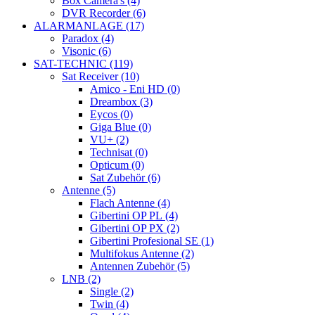
Box Camera's (4)
DVR Recorder (6)
ALARMANLAGE (17)
Paradox (4)
Visonic (6)
SAT-TECHNIC (119)
Sat Receiver (10)
Amico - Eni HD (0)
Dreambox (3)
Eycos (0)
Giga Blue (0)
VU+ (2)
Technisat (0)
Opticum (0)
Sat Zubehör (6)
Antenne (5)
Flach Antenne (4)
Gibertini OP PL (4)
Gibertini OP PX (2)
Gibertini Profesional SE (1)
Multifokus Antenne (2)
Antennen Zubehör (5)
LNB (2)
Single (2)
Twin (4)