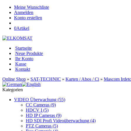
Meine Wunschliste
Anmelden
Konto erstellen
0
Artikel
Startseite
Neue Produkte
Ihr Konto
Kasse
Kontakt
Online Shop
»
SAT-TECHNIC
»
Karten / Abos / Ci
»
Mascom Irdet
Kategorien
VIDEO Überwachung (55)
CC Cameras (9)
HDCV I (5)
HD IP Cameras (9)
HD SDI Profi Videoüberwachung (4)
PTZ Cameras (5)