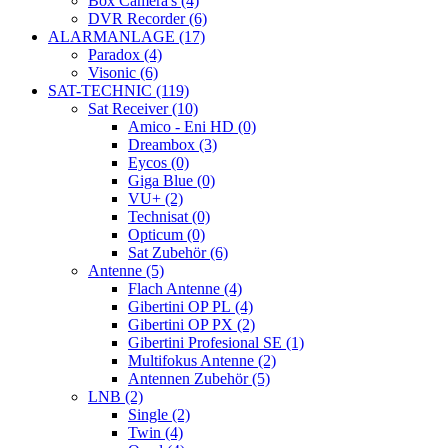
Box Camera's (4)
DVR Recorder (6)
ALARMANLAGE (17)
Paradox (4)
Visonic (6)
SAT-TECHNIC (119)
Sat Receiver (10)
Amico - Eni HD (0)
Dreambox (3)
Eycos (0)
Giga Blue (0)
VU+ (2)
Technisat (0)
Opticum (0)
Sat Zubehör (6)
Antenne (5)
Flach Antenne (4)
Gibertini OP PL (4)
Gibertini OP PX (2)
Gibertini Profesional SE (1)
Multifokus Antenne (2)
Antennen Zubehör (5)
LNB (2)
Single (2)
Twin (4)