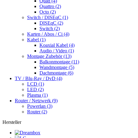
Quad (4)
Quattro (2)
Octo (2)
Switch / DISEqC (1)
DISEqC (2)
Switch (2)
Karten / Abos / Ci (4)
Kabel (1)
Koaxial Kabel (4)
Audio / Video (1)
Montage Zubehör (13)
Balkonmontage (11)
Wandmontage (5)
Dachmontage (6)
TV / Blu-Ray / DvD (4)
LCD (1)
LED (2)
Plasma (1)
Router / Netzwerk (9)
Powerlan (3)
Router (2)
Hersteller