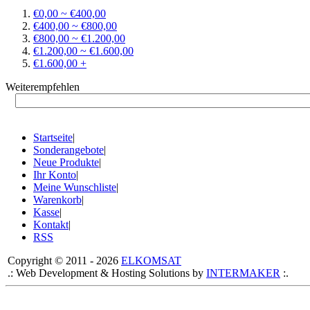
€0,00 ~ €400,00
€400,00 ~ €800,00
€800,00 ~ €1.200,00
€1.200,00 ~ €1.600,00
€1.600,00 +
Weiterempfehlen
Startseite
|
Sonderangebote
|
Neue Produkte
|
Ihr Konto
|
Meine Wunschliste
|
Warenkorb
|
Kasse
|
Kontakt
|
RSS
Copyright © 2011 - 2026
ELKOMSAT
.: Web Development & Hosting Solutions by
INTERMAKER
:.