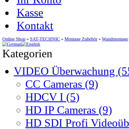
Kasse
Kontakt
Online Shop
»
SAT-TECHNIC
»
Montage Zubehör
»
Wandmontage
Kategorien
VIDEO Überwachung (5
CC Cameras (9)
HDCV I (5)
HD IP Cameras (9)
HD SDI Profi Videoüb